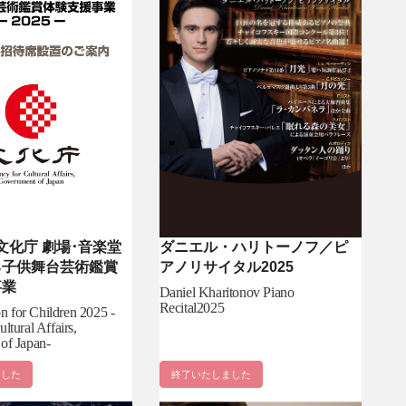
ダニエル・ハリトーノフ／ピ
 文化庁 劇場･音楽堂
アノリサイタル2025
る子供舞台芸術鑑賞
事業
Daniel Kharitonov Piano
Recital2025
on for Children 2025 -
ltural Affairs,
of Japan-
ました
終了いたしました