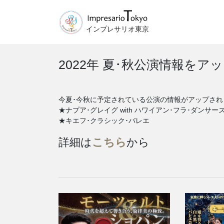
インプレサリオ東京
2022年 夏･秋公演情報をア
今夏･今秋に予定されている公演の情報がアップされ
★ナプア･グレイグ with ハワイアン･フラ･ダンサー
★キエフ･クラシック･バレエ
詳細は
こちら
から