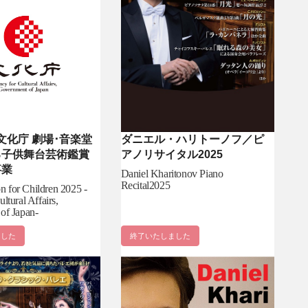
ダニエル・ハリトーノフ／ピ
 文化庁 劇場･音楽堂
アノリサイタル2025
る子供舞台芸術鑑賞
事業
Daniel Kharitonov Piano
Recital2025
on for Children 2025 -
ltural Affairs,
of Japan-
ました
終了いたしました