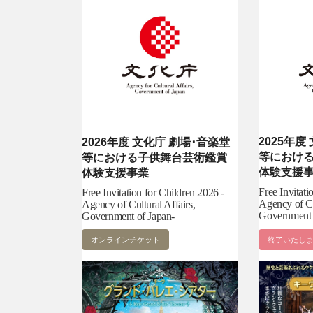
2025年度
2026年度 文化庁 劇場･音楽堂
等におけ
等における子供舞台芸術鑑賞
体験支援
体験支援事業
Free Invitati
Free Invitation for Children 2026 -
Agency of Cu
Agency of Cultural Affairs,
Government 
Government of Japan-
オンラインチケット
終了いたし