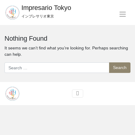
Impresario
T
okyo
インプレサリオ東京
Nothing Found
It seems we can’t find what you’re looking for. Perhaps searching
can help.
Search